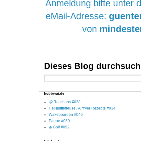
Anmeldung bitte unter 
eMail-Adresse:
guente
von
mindeste
Dieses Blog durchsuc
hobbyrat.de
🤩 Reactions #038
Heißluftfritteuse / Airfryer Rezepte #034
Wakeboarden #046
Pappe #059
⛳ Golf #092