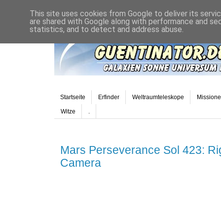
This site uses cookies from Google to deliver its servi
are shared with Google along with performance and secu
statistics, and to detect and address abuse.
Startseite
Erfinder
Weltraumteleskope
Mission
Witze
.
Mars Perseverance Sol 423: R
Camera