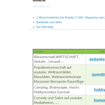
infofan.de
Wird geladen...
1 Monat kostenlos bei Readly (7.000+ Magazine und 
Bordkarte zum Mars
Sol (Marstag)
Themen
Adr
Wissenschaft,WIRTSCHAFT,
gedanke
Verkehr , Umwelt ...
Populärwissenschaft auf
youtube, Weltraumbilder,
guentin
Marsbilder, Weltraumteleskope
Missionen Bemannte Raumflüge
Camping, Brotrezepte, Hacks
hobby
Hobbymusiker,Survival
Comedy und Satire auf youtube,
humor
Mediatheken, ....