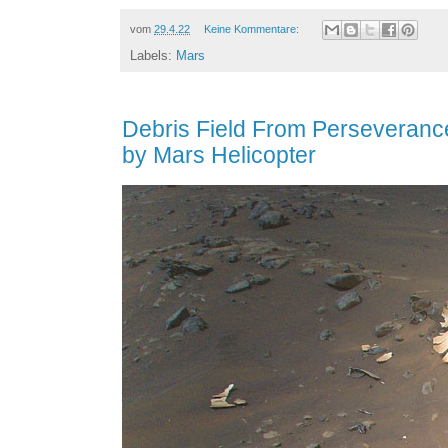
vom
29.4.22
Keine Kommentare:
Labels:
Mars
Debris Field From Perseveran
by Mars Helicopter