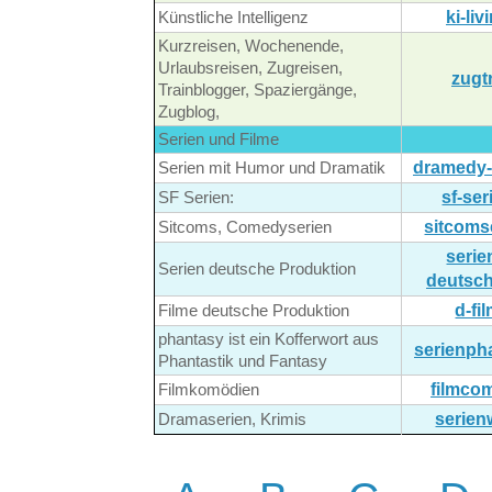
ki-liv
Künstliche Intelligenz
Kurzreisen, Wochenende,
Urlaubsreisen, Zugreisen,
zugt
Trainblogger, Spaziergänge,
Zugblog,
Serien und Filme
dramedy-
Serien mit Humor und Dramatik
sf-ser
SF Serien:
sitcoms
Sitcoms, Comedyserien
serie
Serien deutsche Produktion
deutsch
d-fi
Filme deutsche Produktion
phantasy ist ein Kofferwort aus
serienph
Phantastik und Fantasy
filmco
Filmkomödien
serien
Dramaserien, Krimis