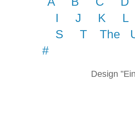
A
B
C
D
I J
K
L
S
T
The
#
Design "Ei