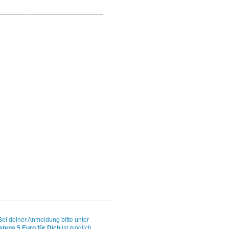
 Bei deiner Anmeldung bitte unter
stens 5 Euro
für Dich
ist möglich