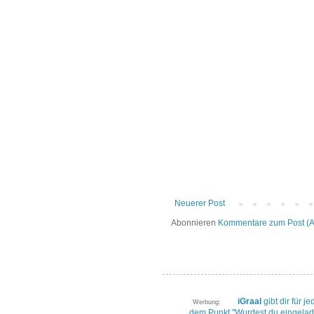
Neuerer Post
Abonnieren
Kommentare zum Post (
iGraal
gibt dir für 
Werbung:
dem Punkt "Wurdest du eingelad