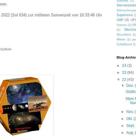
Starship
(1)
hren.
Sternentsteh
Sternschnup
2022 (Sol 634) zur mittleren Sonnenzeit von 16:33:46 Uhr
Supernova
(
UAP
(4)
UF
Ur
Uranus
(1)
Wechse
(1)
Raumfahrt
(1
Winter
(1)
yo
Zufallsfund
(1
ES/IRAP
Blog-Archiv
►
24
(3)
►
23
(94)
▼
22
(43)
▼
Dez.
Südli
Mars 
Nav
►
Nov.
►
Okt.
(
►
Sept.
►
Aug.