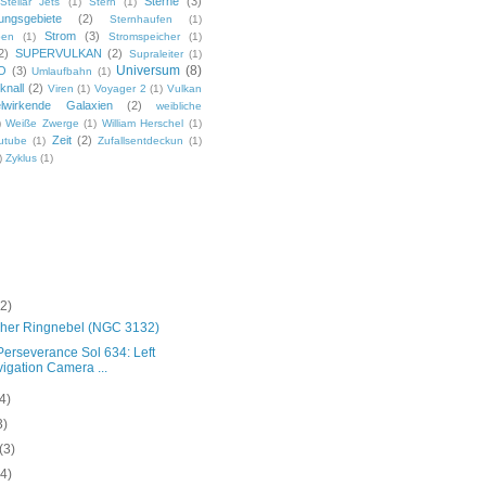
Sterne
(3)
Stellar Jets
(1)
Stern
(1)
ungsgebiete
(2)
Sternhaufen
(1)
Strom
(3)
pen
(1)
Stromspeicher
(1)
2)
SUPERVULKAN
(2)
Supraleiter
(1)
Universum
(8)
O
(3)
Umlaufbahn
(1)
knall
(2)
Viren
(1)
Voyager 2
(1)
Vulkan
lwirkende Galaxien
(2)
weibliche
)
Weiße Zwerge
(1)
William Herschel
(1)
Zeit
(2)
utube
(1)
Zufallsentdeckun
(1)
)
Zyklus
(1)
(2)
cher Ringnebel (NGC 3132)
Perseverance Sol 634: Left
igation Camera ...
(4)
3)
(3)
(4)