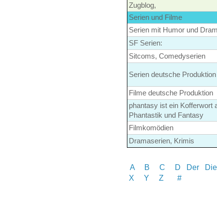
Zugblog,
Serien und Filme
Serien mit Humor und Dram
SF Serien:
Sitcoms, Comedyserien
Serien deutsche Produktion
Filme deutsche Produktion
phantasy ist ein Kofferwort 
Phantastik und Fantasy
Filmkomödien
Dramaserien, Krimis
A
B
C
D
Der
Die
X Y
Z
#