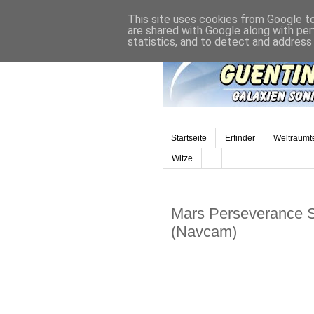
This site uses cookies from Google to 
are shared with Google along with per
statistics, and to detect and address
Startseite
Erfinder
Weltraumt
Witze
.
Mars Perseverance S
(Navcam)