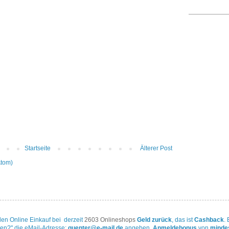
Startseite
Älterer Post
Atom)
jeden Online Einkauf bei derzeit
2603 Onlineshops
Geld zurück
, das ist
Cashback
.
en?" die eMail-Adresse:
guenter@e-mail.de
angeben.
Anmeldebonus
von
minde