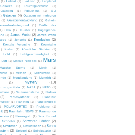
(1)
Erdstall
(1)
Evolution
(1)
Exoplanet
Galaxien
(1)
Feuchtigkeitsrisse
(1)
.Galaxien
(1)
Fukushima
(1)
G-2
Galaxien
(4)
1)
Galaxien mit mehreren
Galaxienentwicklung
(2)
(1)
Geheim
ionswellenhintergrund
(1)
Größe des
1)
Halo
(1)
Haustier
(1)
Hügelgräber-
James Webb
(2)
and
(1)
James Webb
Kernfusion
(2)
cope
(1)
Jenseits
(1)
Kontakt Versuche
(1)
Kosmische
1)
Krebs
(1)
künstliche Struktur
(1)
Licht
(1)
Lichtgeschwindigkeit
(1)
Mars
Luft
(1)
Markus Nielbock
(1)
Massive Sterne
(1)
Matrix
(1)
krise
(1)
Methan
(1)
Milchstraße
(1)
onde
(1)
Mondlandung
(1)
Monolith
(1)
Mystery
(13)
(1)
nzungsmitteln
(1)
NASA
(1)
NATO
(1)
utrinos
(1)
Neutronensterne
(1)
Nintoku
(2)
Photosynthese
(1)
Planetare
Wetter
(1)
Planeten
(1)
Planetennebel
)
POLARVORTEX
(1)
Probleme
(1)
ik
(2)
Raumfahrt NEWS
(1)
Raumsonde
eratur
(1)
Riesengrab
(1)
Sara Konrad
Schwarze Löcher
(2)
Schneller
(1)
Sonne
1)
Simulation
(1)
Simulationen
(1)
ystem
(2)
Spiegel
(1)
Spiralgalaxie
(1)