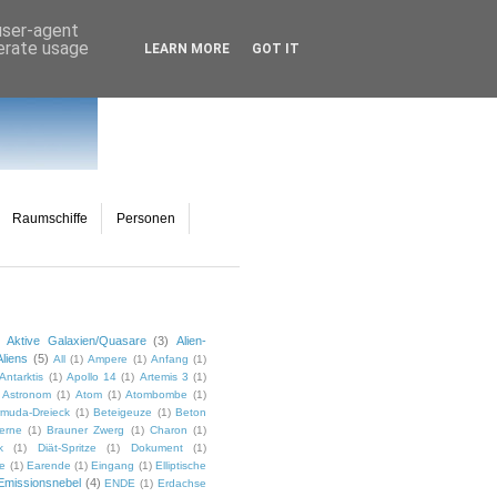
 user-agent
nerate usage
LEARN MORE
GOT IT
Raumschiffe
Personen
Aktive Galaxien/Quasare
(3)
Alien-
Aliens
(5)
All
(1)
Ampere
(1)
Anfang
(1)
Antarktis
(1)
Apollo 14
(1)
Artemis 3
(1)
Astronom
(1)
Atom
(1)
Atombombe
(1)
muda-Dreieck
(1)
Beteigeuze
(1)
Beton
erne
(1)
Brauner Zwerg
(1)
Charon
(1)
k
(1)
Diät-Spritze
(1)
Dokument
(1)
ie
(1)
Earende
(1)
Eingang
(1)
Elliptische
Emissionsnebel
(4)
ENDE
(1)
Erdachse