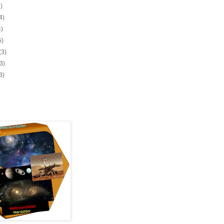
5)
4)
4)
5)
(3)
(3)
3)