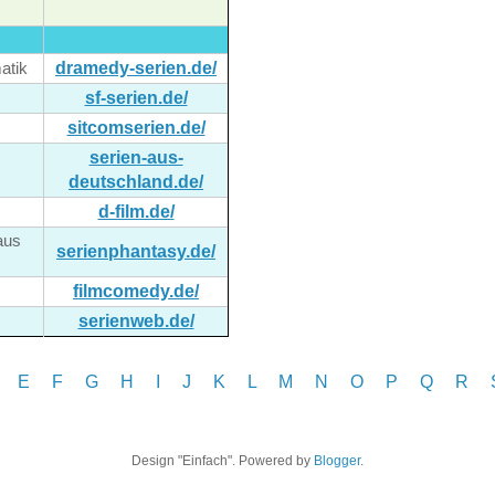
dramedy-serien.de/
atik
sf-serien.de/
sitcomserien.de/
serien-aus-
deutschland.de/
d-film.de/
aus
serienphantasy.de/
filmcomedy.de/
serienweb.de/
E
F
G
H
I J
K
L
M
N
O
P Q
R
Design "Einfach". Powered by
Blogger
.