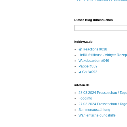
Dieses Blog durchsuchen
hobbyrat.de
🤩 Reactions #038
Heißluftfritteuse / Airfryer Reze
Wakeboarden #046
Pappe #059
⛳ Golf #092
infofan.de
28.03.2024 Presseschau / Tages
Foodinfo
27.03.2024 Presseschau / Tages
Stimmenauszählung
Wahlentscheidungshilfe