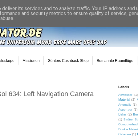
deliver its services and to analyze traffic. Your IP address and
formance and security metrics to ensure quality of service, ge
 abuse.
eleskope
Missionen
Günters Cashback Shop
Bemannte Raumflüge
Labels
ol 634: Left Navigation Camera
Abwasser
(1)
Material
(2)
Anomalie
(1)
Astronaut
(1)
Bahn
(2)
Ber
(1)
Binäre St
Computerhac
Dunkle Mater
Galaxien
(1)