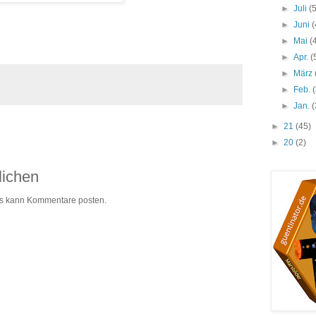
►
Juli
(
►
Juni
(
►
Mai
(
►
Apr.
(
►
März
►
Feb.
►
Jan.
(
►
21
(45)
►
20
(2)
lichen
ogs kann Kommentare posten.