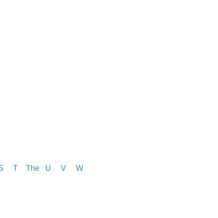
S
T
The
U V
W