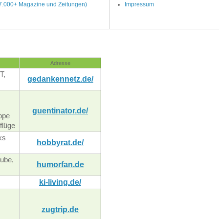
(7.000+ Magazine und Zeitungen)
Impressum
Adresse
T,
gedankennetz.de/
guentinator.de/
ope
flüge
ks
hobbyrat.de/
ube,
humorfan.de
ki-living.de/
zugtrip.de