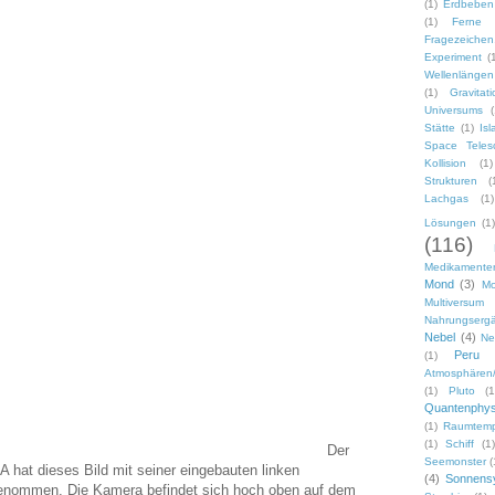
(1)
Erdbeben
(1)
Ferne 
Fragezeichen
Experiment
(
Wellenlängen
(1)
Gravitat
Universums
(
Stätte
(1)
Isl
Space Teles
Kollision
(1)
Strukturen
(
Lachgas
(1)
Lösungen
(1)
(116)
Medikamenten
Mond
(3)
M
Multiversum
Nahrungsergä
Nebel
(4)
Ne
Peru
(1)
Atmosphären/
(1)
Pluto
(1
Quantenphys
(1)
Raumtemp
(1)
Schiff
(1)
Der
Seemonster
(
hat dieses Bild mit seiner eingebauten linken
(4)
Sonnens
enommen. Die Kamera befindet sich hoch oben auf dem