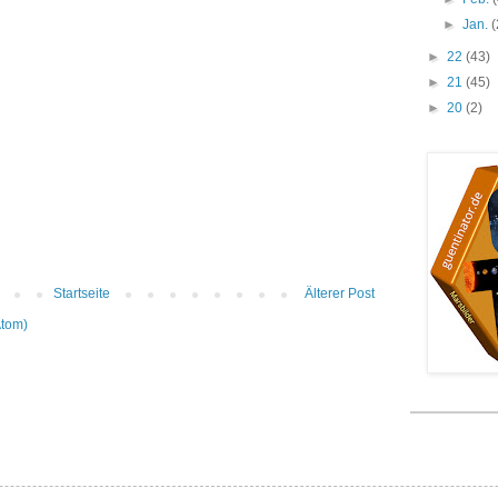
►
Jan.
(
►
22
(43)
►
21
(45)
►
20
(2)
Startseite
Älterer Post
Atom)