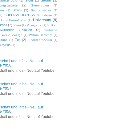
Sterne
(3)
Stellar Jets
(1)
Stern
(1)
ungsgebiete
(2)
Sternhaufen
(1)
Strom
(3)
pen
(1)
Stromspeicher
(1)
2)
SUPERVULKAN
(2)
Supraleiter
(1)
Universum
(8)
O
(3)
Umlaufbahn
(1)
knall
(2)
Viren
(1)
Voyager 2
(1)
Vulkan
lwirkende Galaxien
(2)
weibliche
)
Weiße Zwerge
(1)
William Herschel
(1)
Zeit
(2)
utube
(1)
Zufallsentdeckun
(1)
)
Zyklus
(1)
chaft und Infos - Neu auf
e #058
haft und Infos - Neu auf Youtube
chaft und Infos - Neu auf
e #057
haft und Infos - Neu auf Youtube
chaft und Infos - Neu auf
e #056
haft und Infos - Neu auf Youtube