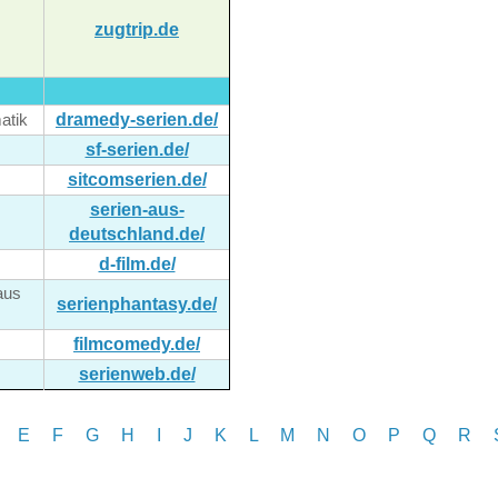
zugtrip.de
dramedy-serien.de/
atik
sf-serien.de/
sitcomserien.de/
serien-aus-
deutschland.de/
d-film.de/
aus
serienphantasy.de/
filmcomedy.de/
serienweb.de/
E
F
G
H
I J
K
L
M
N
O
P Q
R