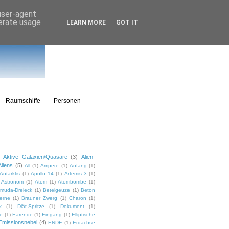
 user-agent
nerate usage
LEARN MORE
GOT IT
Raumschiffe
Personen
Aktive Galaxien/Quasare
(3)
Alien-
Aliens
(5)
All
(1)
Ampere
(1)
Anfang
(1)
Antarktis
(1)
Apollo 14
(1)
Artemis 3
(1)
Astronom
(1)
Atom
(1)
Atombombe
(1)
muda-Dreieck
(1)
Beteigeuze
(1)
Beton
erne
(1)
Brauner Zwerg
(1)
Charon
(1)
k
(1)
Diät-Spritze
(1)
Dokument
(1)
ie
(1)
Earende
(1)
Eingang
(1)
Elliptische
Emissionsnebel
(4)
ENDE
(1)
Erdachse