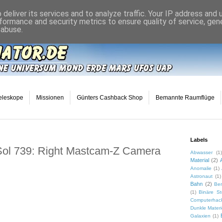
deliver its services and to analyze traffic. Your IP address and
formance and security metrics to ensure quality of service, ge
 abuse.
eleskope
Missionen
Günters Cashback Shop
Bemannte Raumflüge
Labels
Sol 739: Right Mastcam-Z Camera
Abwasser
(1)
Material
(2)
Anomalie
(1)
Astronaut
(1)
Bahn
(2)
Ber
(1)
Binäre St
Computerhac
Dunkle Mater
Galaxien
(1)