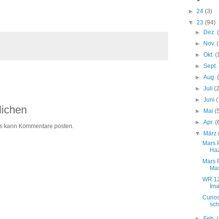
►
24
(3)
▼
23
(94)
►
Dez.
►
Nov.
►
Okt.
(
►
Sept.
►
Aug.
►
Juli
(
►
Juni
(
lichen
►
Mai
(
►
Apr.
(
ogs kann Kommentare posten.
▼
März
Mars 
Haz
Mars 
Ma
WR 12
Ima
Curios
sch
►
Feb.