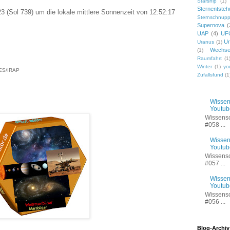
Starship
(1)
Sternentsteh
 (Sol 739) um die lokale mittlere Sonnenzeit von 12:52:17
Sternschnup
Supernova
(
UAP
(4)
UF
Ur
Uranus
(1)
Wechse
(1)
Raumfahrt
(1
Winter
(1)
yo
ES/IRAP
Zufallsfund
(1
Wissens
Youtub
Wissensc
#058 ...
Wissens
Youtub
Wissensc
#057 ...
Wissens
Youtub
Wissensc
#056 ...
Blog-Archiv