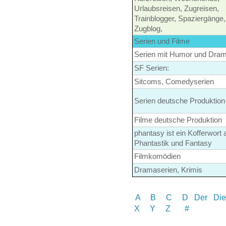
Urlaubsreisen, Zugreisen,
Trainblogger, Spaziergänge,
Zugblog,
Serien und Filme
Serien mit Humor und Dram
SF Serien:
Sitcoms, Comedyserien
Serien deutsche Produktion
Filme deutsche Produktion
phantasy ist ein Kofferwort 
Phantastik und Fantasy
Filmkomödien
Dramaserien, Krimis
A
B
C
D
Der
Die
X Y
Z
#