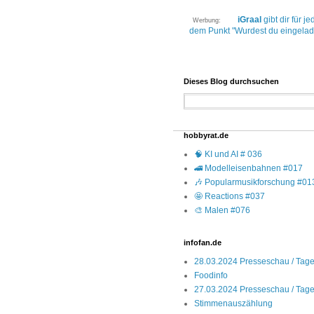
iGraal
gibt dir für 
Werbung:
dem Punkt "Wurdest du eingelad
Dieses Blog durchsuchen
hobbyrat.de
🧠 KI und AI # 036
🚄 Modelleisenbahnen #017
🎶 Popularmusikforschung #01
🤩 Reactions #037
🎨 Malen #076
infofan.de
28.03.2024 Presseschau / Tages
Foodinfo
27.03.2024 Presseschau / Tages
Stimmenauszählung