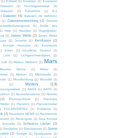
(1)
Erdstall
(1)
Evolution
(1)
Exoplanet
Galaxien
(1)
Feuchtigkeitsrisse
(1)
.Galaxien
(1)
Fukushima
(1)
G-2
Galaxien
(4)
1)
Galaxien mit mehreren
Galaxienentwicklung
(2)
(1)
Geheim
ionswellenhintergrund
(1)
Größe des
1)
Halo
(1)
Haustier
(1)
Hügelgräber-
James Webb
(2)
and
(1)
James Webb
Kernfusion
(2)
cope
(1)
Jenseits
(1)
Kontakt Versuche
(1)
Kosmische
1)
Krebs
(1)
künstliche Struktur
(1)
Licht
(1)
Lichtgeschwindigkeit
(1)
Mars
Luft
(1)
Markus Nielbock
(1)
Massive Sterne
(1)
Matrix
(1)
krise
(1)
Methan
(1)
Milchstraße
(1)
onde
(1)
Mondlandung
(1)
Monolith
(1)
Mystery
(13)
(1)
nzungsmitteln
(1)
NASA
(1)
NATO
(1)
utrinos
(1)
Neutronensterne
(1)
Nintoku
(2)
Photosynthese
(1)
Planetare
Wetter
(1)
Planeten
(1)
Planetennebel
)
POLARVORTEX
(1)
Probleme
(1)
ik
(2)
Raumfahrt NEWS
(1)
Raumsonde
eratur
(1)
Riesengrab
(1)
Sara Konrad
Schwarze Löcher
(2)
Schneller
(1)
Sonne
1)
Simulation
(1)
Simulationen
(1)
ystem
(2)
Spiegel
(1)
Spiralgalaxie
(1)