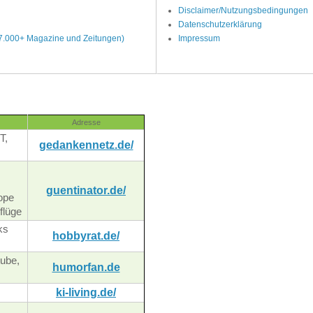
Disclaimer/Nutzungsbedingungen
Datenschutzerklärung
(7.000+ Magazine und Zeitungen)
Impressum
Adresse
T,
gedankennetz.de/
guentinator.de/
ope
flüge
ks
hobbyrat.de/
ube,
humorfan.de
ki-living.de/