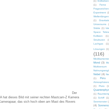
(1)
Erdbeben
(1)
Ferne 
Fragezeichen
Experiment
(
Wellenlängen
(1)
Gravitat
Universums
(
Stätte
(1)
Isl
Space Teles
Kollision
(1)
Strukturen
(
Lachgas
(1)
Lösungen
(1)
(116)
Medikamenten
Mond
(3)
M
Multiversum
Nahrungsergä
Nebel
(4)
Ne
Peru
(1)
Atmosphären/
(1)
Pluto
(1
Quantenphys
Der
(1)
Raumtemp
 hat dieses Bild mit seiner rechten Mastcam-Z Kamera
(1)
Schiff
(1)
Kamerapaar, das sich hoch oben am Mast des Rovers
Seemonster
(
(4)
Sonnens