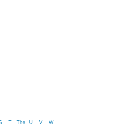
S
T
The
U V
W