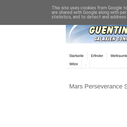
This site uses cookies from Google to 
are shared with Google along with per
statistics, and to detect and address
Startseite
Erfinder
Weltraumt
Witze
.
Mars Perseverance 