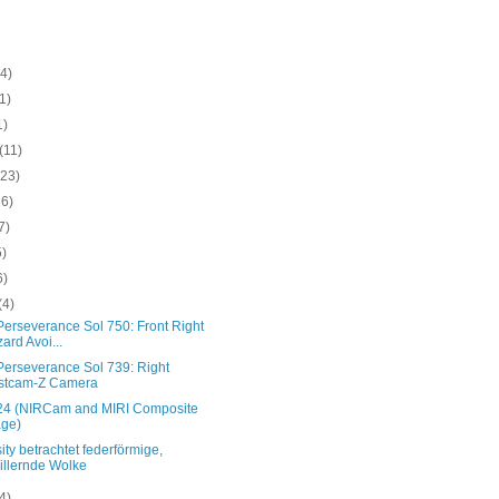
(4)
(1)
1)
(11)
(23)
26)
7)
5)
6)
(4)
Perseverance Sol 750: Front Right
ard Avoi...
Perseverance Sol 739: Right
stcam-Z Camera
4 (NIRCam and MIRI Composite
ge)
ity betrachtet federförmige,
illernde Wolke
(4)