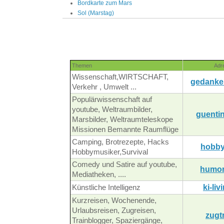
Bordkarte zum Mars
Sol (Marstag)
Themen
Adr
Wissenschaft,WIRTSCHAFT,
gedanke
Verkehr , Umwelt ...
Populärwissenschaft auf
youtube, Weltraumbilder,
guentin
Marsbilder, Weltraumteleskope
Missionen Bemannte Raumflüge
Camping, Brotrezepte, Hacks
hobby
Hobbymusiker,Survival
Comedy und Satire auf youtube,
humor
Mediatheken, ....
ki-liv
Künstliche Intelligenz
Kurzreisen, Wochenende,
Urlaubsreisen, Zugreisen,
zugt
Trainblogger, Spaziergänge,