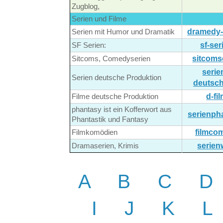
Zugblog,
Serien und Filme
dramedy-
Serien mit Humor und Dramatik
sf-ser
SF Serien:
sitcoms
Sitcoms, Comedyserien
serie
Serien deutsche Produktion
deutsch
d-fi
Filme deutsche Produktion
phantasy ist ein Kofferwort aus
serienph
Phantastik und Fantasy
filmco
Filmkomödien
serien
Dramaserien, Krimis
A
B
C
D
I J
K
L